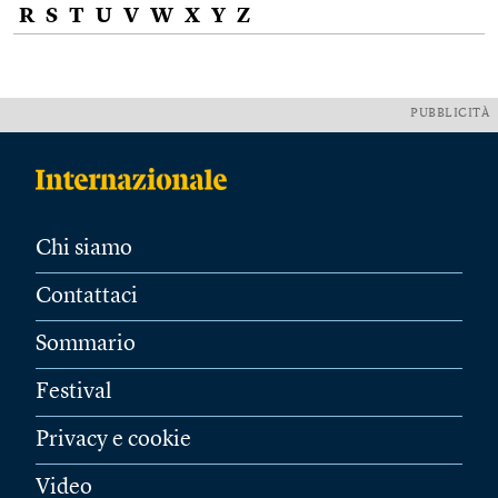
R
S
T
U
V
W
X
Y
Z
PUBBLICITÀ
Chi siamo
Contattaci
Sommario
Festival
Privacy e cookie
Video