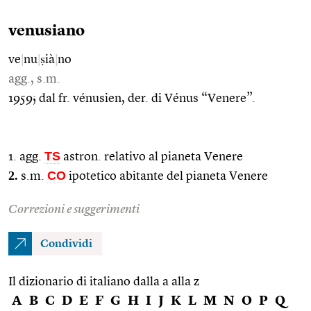
venusiano
ve
|
nu
|
ṣià
|
no
agg., s.m.
1959; dal fr. vénusien, der. di Vénus “Venere”.
TS
1. agg.
astron. relativo al pianeta Venere
2.
CO
s.m.
ipotetico abitante del pianeta Venere
Correzioni e suggerimenti
Condividi
Il dizionario di italiano dalla a alla z
A
B
C
D
E
F
G
H
I
J
K
L
M
N
O
P
Q