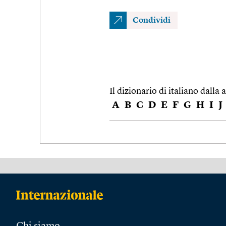
Condividi
Il dizionario di italiano dalla a
A
B
C
D
E
F
G
H
I
J