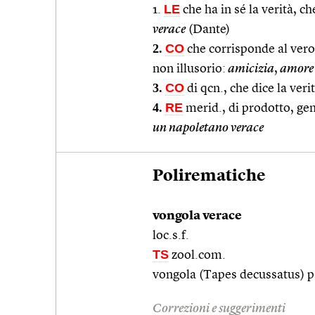
LE
1.
che ha in sé la verità, ch
verace
(Dante)
2.
CO
che corrisponde al vero
non illusorio:
amicizia
,
amore 
3.
CO
di qcn., che dice la ver
4.
RE
merid., di prodotto, ge
un napoletano verace
Polirematiche
vongola verace
loc.s.f.
TS
zool.com.
vongola (Tapes decussatus) pa
Correzioni e suggerimenti