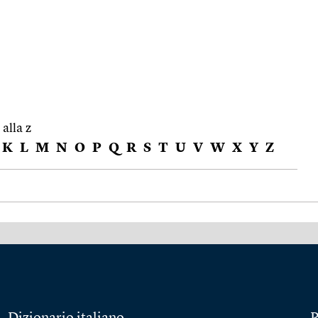
 alla z
K
L
M
N
O
P
Q
R
S
T
U
V
W
X
Y
Z