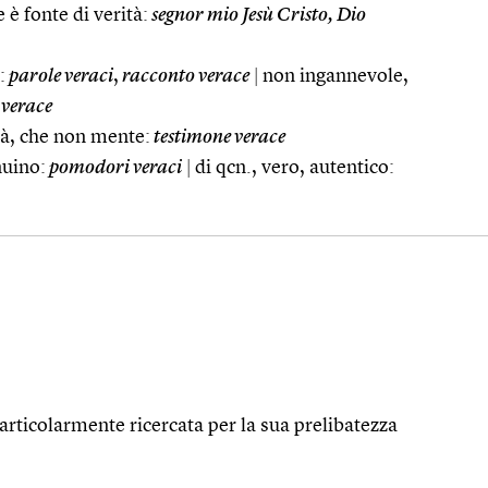
e è fonte di verità:
segnor mio Jesù Cristo, Dio
:
parole veraci
,
racconto verace
|
non ingannevole,
verace
ità, che non mente:
testimone verace
nuino:
pomodori veraci
|
di qcn., vero, autentico:
rticolarmente ricercata per la sua prelibatezza