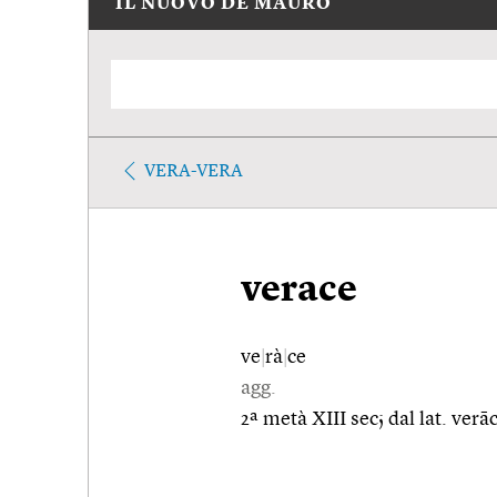
IL NUOVO DE MAURO
VERA-VERA
verace
ve
|
rà
|
ce
agg.
2ª metà XIII sec; dal lat. verā