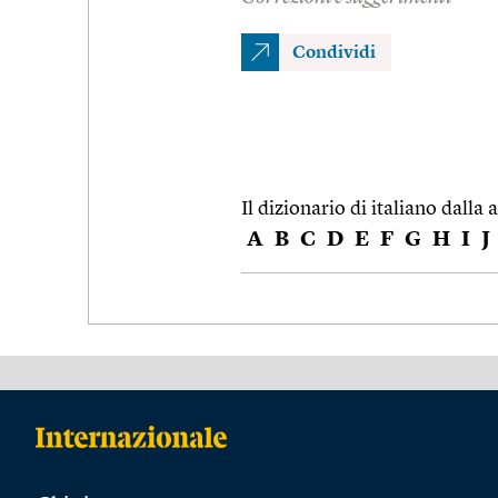
Condividi
Il dizionario di italiano dalla a
A
B
C
D
E
F
G
H
I
J