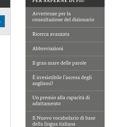
PER SAPERNE DI PIÙ
Avvertenze per la
consultazione del dizionario
A
Ricerca avanzata
Abbreviazioni
Il gran mare delle parole
È irresistibile l’ascesa degli
anglismi?
Un premio alla capacità di
adattamento
Il Nuovo vocabolario di base
della lingua italiana