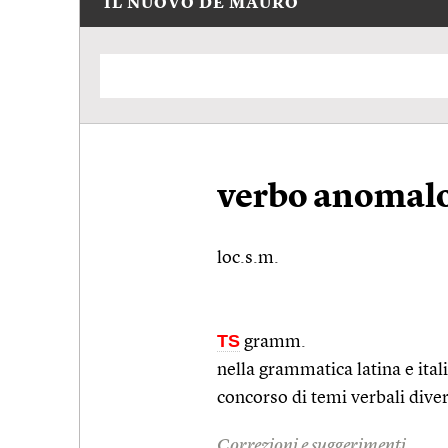
IL NUOVO DE MAURO
verbo anomal
loc.s.m.
TS
gramm.
nella grammatica latina e ital
concorso di temi verbali dive
Correzioni e suggerimenti