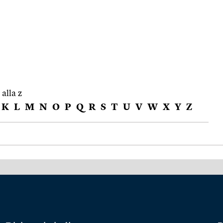
 alla z
K
L
M
N
O
P
Q
R
S
T
U
V
W
X
Y
Z