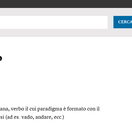
CERC
o
iana, verbo il cui paradigma è formato con il
rsi (ad
es.
vado, andare,
ecc.
)