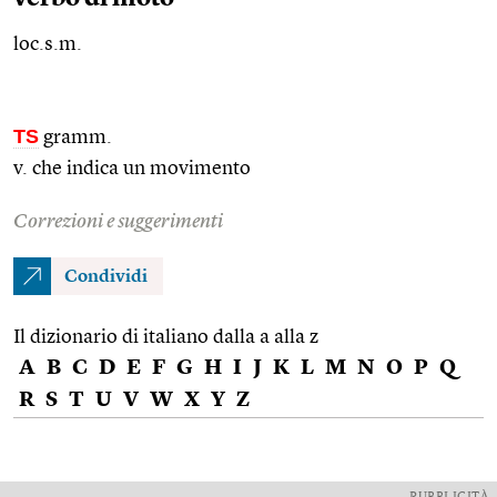
loc.s.m.
TS
gramm.
v. che indica un movimento
Correzioni e suggerimenti
Condividi
Il dizionario di italiano dalla a alla z
A
B
C
D
E
F
G
H
I
J
K
L
M
N
O
P
Q
R
S
T
U
V
W
X
Y
Z