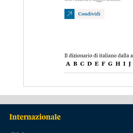
Condividi
Il dizionario di italiano dalla a
A
B
C
D
E
F
G
H
I
J