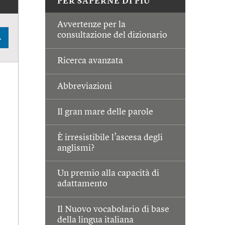
PER SAPERNE DI PIÙ
Avvertenze per la
consultazione del dizionario
A
Ricerca avanzata
Abbreviazioni
Il gran mare delle parole
È irresistibile l’ascesa degli
anglismi?
Un premio alla capacità di
adattamento
Il Nuovo vocabolario di base
della lingua italiana