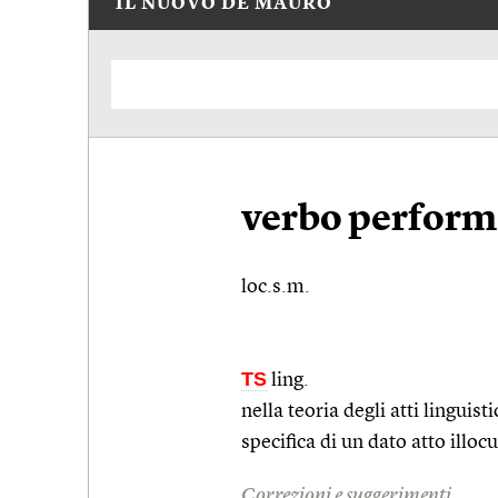
IL NUOVO DE MAURO
verbo perform
loc.s.m.
TS
ling.
nella teoria degli atti linguist
specifica di un dato atto illoc
Correzioni e suggerimenti