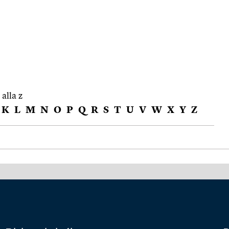
 alla z
K
L
M
N
O
P
Q
R
S
T
U
V
W
X
Y
Z