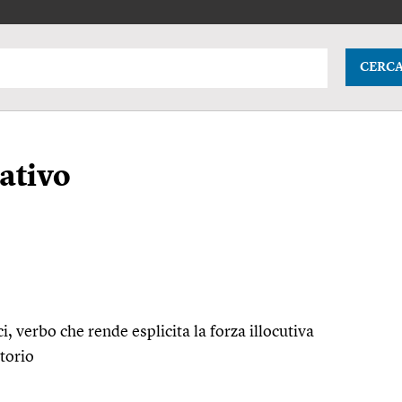
CERC
ativo
ici, verbo che rende esplicita la forza illocutiva
utorio