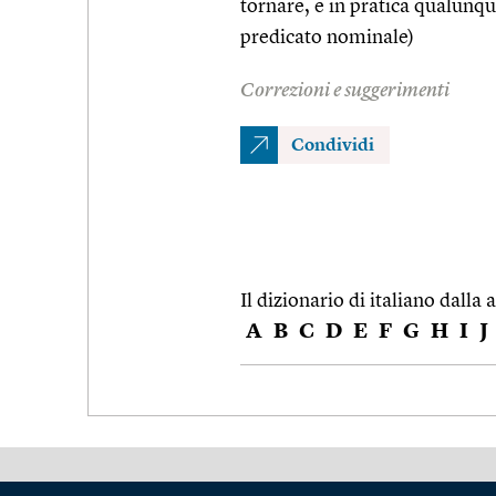
tornare, e in pratica qualunqu
predicato nominale)
Correzioni e suggerimenti
Condividi
Il dizionario di italiano dalla a
A
B
C
D
E
F
G
H
I
J