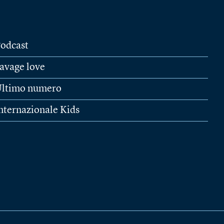
odcast
avage love
ltimo numero
nternazionale Kids