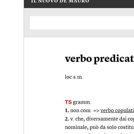
IL NUOVO DE MAURO
verbo predicat
loc.s.m.
TS
gramm.
1.
non
com.
=>
verbo copulat
2.
v. che, diversamente dai co
nominale, può da solo costitui