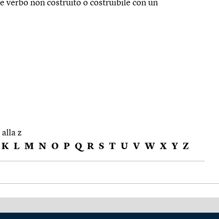
e verbo non costruito o costruibile con un
 alla z
K
L
M
N
O
P
Q
R
S
T
U
V
W
X
Y
Z