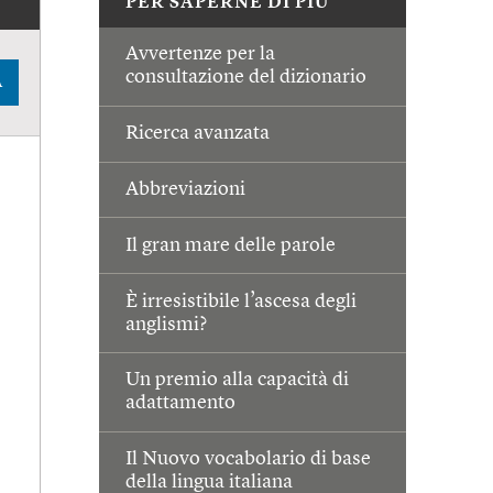
PER SAPERNE DI PIÙ
Avvertenze per la
consultazione del dizionario
A
Ricerca avanzata
Abbreviazioni
Il gran mare delle parole
È irresistibile l’ascesa degli
anglismi?
Un premio alla capacità di
adattamento
Il Nuovo vocabolario di base
della lingua italiana