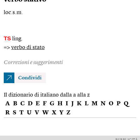
loc.s.m.
TS
ling.
=>
verbo di stato
Correzioni e suggerimenti
Condividi
Il dizionario di italiano dalla a alla z
A
B
C
D
E
F
G
H
I
J
K
L
M
N
O
P
Q
R
S
T
U
V
W
X
Y
Z