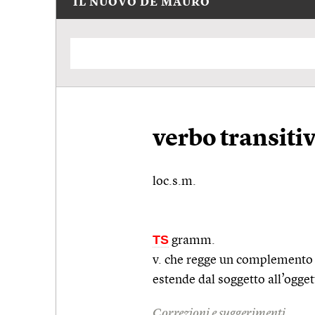
IL NUOVO DE MAURO
verbo transiti
loc.s.m.
TS
gramm.
v. che regge un complemento 
estende dal soggetto all’ogget
Correzioni e suggerimenti