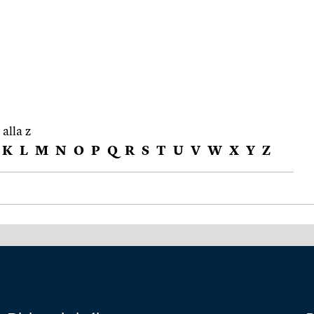
 alla z
K
L
M
N
O
P
Q
R
S
T
U
V
W
X
Y
Z