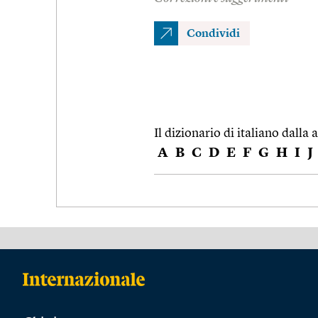
Condividi
Il dizionario di italiano dalla a
A
B
C
D
E
F
G
H
I
J