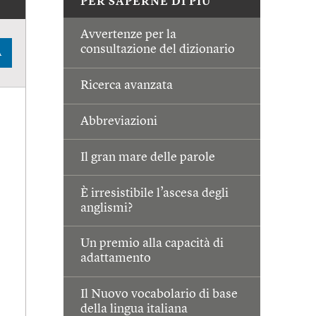
PER SAPERNE DI PIÙ
Avvertenze per la
consultazione del dizionario
A
Ricerca avanzata
Abbreviazioni
Il gran mare delle parole
È irresistibile l’ascesa degli
anglismi?
Un premio alla capacità di
adattamento
Il Nuovo vocabolario di base
della lingua italiana