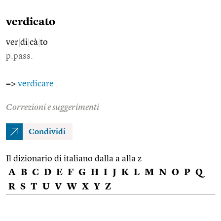
verdicato
ver
|
di
|
cà
|
to
p.pass.
=>
verdicare
.
Correzioni e suggerimenti
Condividi
Il dizionario di italiano dalla a alla z
A
B
C
D
E
F
G
H
I
J
K
L
M
N
O
P
Q
R
S
T
U
V
W
X
Y
Z