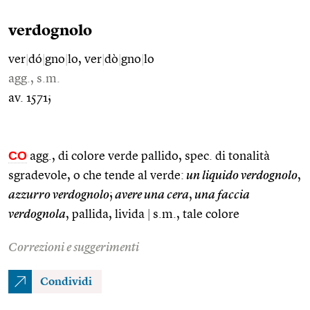
verdognolo
ver
|
dó
|
gno
|
lo, ver
|
dò
|
gno
|
lo
agg., s.m.
av. 1571;
CO
agg., di colore verde pallido, spec. di tonalità
sgradevole, o che tende al verde:
un liquido verdognolo
,
azzurro verdognolo
;
avere una cera
,
una faccia
verdognola
, pallida, livida
|
s.m., tale colore
Correzioni e suggerimenti
Condividi