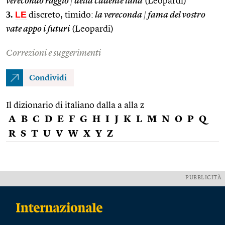
verecondo raggio
|
della cadente luna
(Leopardi)
3.
LE
discreto, timido:
la vereconda
|
fama del vostro
vate appo i futuri
(Leopardi)
Correzioni e suggerimenti
Condividi
Il dizionario di italiano dalla a alla z
A
B
C
D
E
F
G
H
I
J
K
L
M
N
O
P
Q
R
S
T
U
V
W
X
Y
Z
PUBBLICITÀ