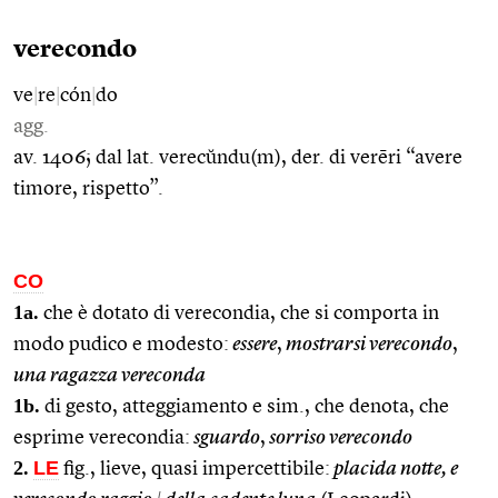
verecondo
ve
|
re
|
cón
|
do
agg.
av. 1406; dal lat. verecŭndu(m), der. di verēri “avere
timore, rispetto”.
CO
1a.
che è dotato di verecondia, che si comporta in
modo pudico e modesto:
essere
,
mostrarsi verecondo
,
una ragazza vereconda
1b.
di gesto, atteggiamento e sim., che denota, che
esprime verecondia:
sguardo
,
sorriso verecondo
2.
LE
fig., lieve, quasi impercettibile:
placida notte, e