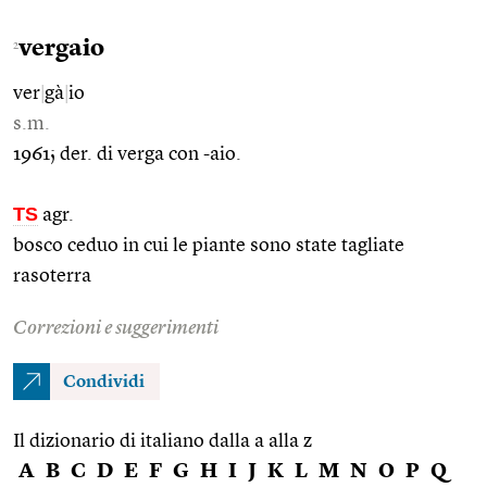
vergaio
2
ver
|
gà
|
io
s.m.
1961; der. di verga con -aio.
TS
agr.
bosco ceduo in cui le piante sono state tagliate
rasoterra
Correzioni e suggerimenti
Condividi
Il dizionario di italiano dalla a alla z
A
B
C
D
E
F
G
H
I
J
K
L
M
N
O
P
Q