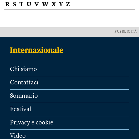
R
S
T
U
V
W
X
Y
Z
PUBBLICITÀ
Chi siamo
Contattaci
Sommario
Festival
Privacy e cookie
Video