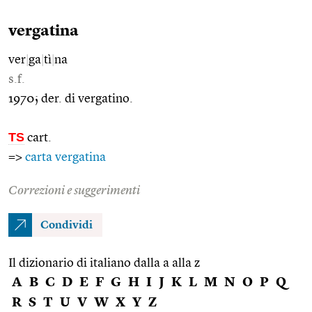
vergatina
ver
|
ga
|
tì
|
na
s.f.
1970; der. di vergatino.
TS
cart.
=>
carta vergatina
Correzioni e suggerimenti
Condividi
Il dizionario di italiano dalla a alla z
A
B
C
D
E
F
G
H
I
J
K
L
M
N
O
P
Q
R
S
T
U
V
W
X
Y
Z