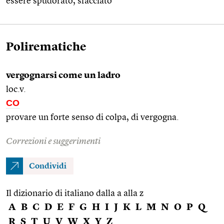
essere spudorato, sfacciato
Polirematiche
vergognarsi come un ladro
loc.v.
CO
provare un forte senso di colpa, di vergogna.
Correzioni e suggerimenti
Condividi
Il dizionario di italiano dalla a alla z
A
B
C
D
E
F
G
H
I
J
K
L
M
N
O
P
Q
R
S
T
U
V
W
X
Y
Z