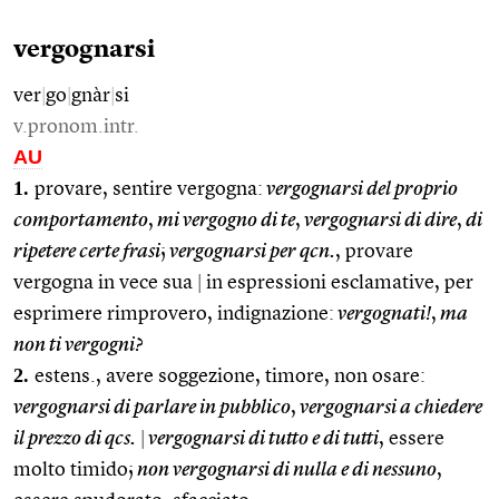
vergognarsi
ver
|
go
|
gnàr
|
si
v.pronom.intr.
AU
1.
provare, sentire vergogna:
vergognarsi del proprio
comportamento
,
mi vergogno di te
,
vergognarsi di dire
,
di
ripetere certe frasi
;
vergognarsi per qcn.
, provare
vergogna in vece sua
|
in espressioni esclamative, per
esprimere rimprovero, indignazione:
vergognati!
,
ma
non ti vergogni?
2.
estens., avere soggezione, timore, non osare:
vergognarsi di parlare in pubblico
,
vergognarsi a chiedere
il prezzo di qcs.
|
vergognarsi di tutto e di tutti
, essere
molto timido;
non vergognarsi di nulla e di nessuno
,