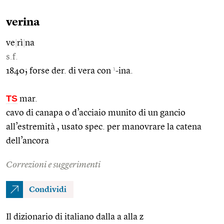
verina
ve
|
rì
|
na
s.f.
1
1840; forse der. di vera con
-ina.
TS
mar.
cavo di canapa o d’acciaio munito di un gancio
all’estremità , usato spec. per manovrare la catena
dell’ancora
Correzioni e suggerimenti
Condividi
Il dizionario di italiano dalla a alla z