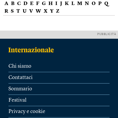
A
B
C
D
E
F
G
H
I
J
K
L
M
N
O
P
Q
R
S
T
U
V
W
X
Y
Z
PUBBLICITÀ
Chi siamo
Contattaci
Sommario
Festival
Privacy e cookie