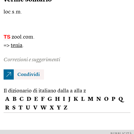
loc.s.m.
TS
zool.com.
=>
tenia
.
Correzioni e suggerimenti
Condividi
Il dizionario di italiano dalla a alla z
A
B
C
D
E
F
G
H
I
J
K
L
M
N
O
P
Q
R
S
T
U
V
W
X
Y
Z