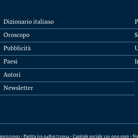
Dizionario italiano
P
Oroscopo
S
Pubblicità
U
Paesi
I
Autori
Newsletter
e 04003131002 • Partita iva 04850721004 • Capitale sociale 120.000 euro •
No