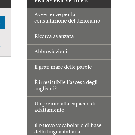
PER SAPERNE DI PIÙ
Avvertenze per la
consultazione del dizionario
A
Ricerca avanzata
Abbreviazioni
Il gran mare delle parole
È irresistibile l’ascesa degli
anglismi?
Un premio alla capacità di
adattamento
Il Nuovo vocabolario di base
della lingua italiana