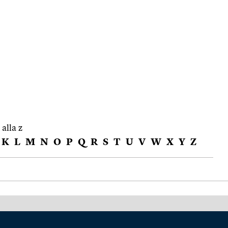
 alla z
K
L
M
N
O
P
Q
R
S
T
U
V
W
X
Y
Z