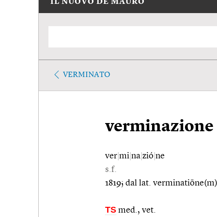
IL NUOVO DE MAURO
VERMINATO
verminazione
ver
|
mi
|
na
|
zió
|
ne
s.f.
1819; dal lat. verminatiōne(m
TS
med., vet.