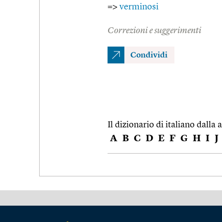
=>
verminosi
Correzioni e suggerimenti
Condividi
Il dizionario di italiano dalla a
A
B
C
D
E
F
G
H
I
J