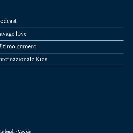
odcast
avage love
ltimo numero
nternazionale Kids
te legali
•
Cookie