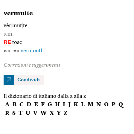
vermutte
vèr
|
mut
|
te
s.m.
RE
tosc.
var. =>
vermouth
Correzioni e suggerimenti
Condividi
Il dizionario di italiano dalla a alla z
A
B
C
D
E
F
G
H
I
J
K
L
M
N
O
P
Q
R
S
T
U
V
W
X
Y
Z