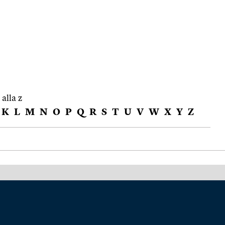
 alla z
K
L
M
N
O
P
Q
R
S
T
U
V
W
X
Y
Z