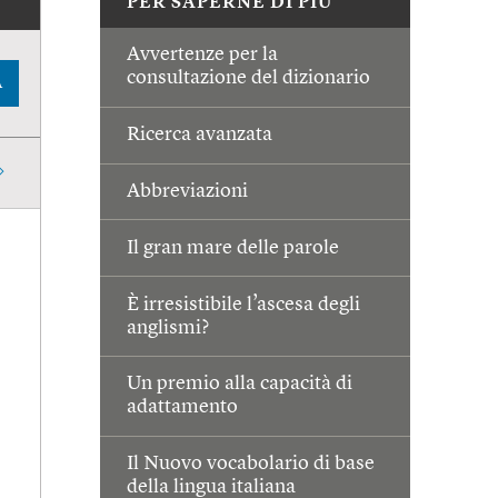
PER SAPERNE DI PIÙ
Avvertenze per la
consultazione del dizionario
A
Ricerca avanzata
Abbreviazioni
Il gran mare delle parole
È irresistibile l’ascesa degli
anglismi?
Un premio alla capacità di
adattamento
Il Nuovo vocabolario di base
della lingua italiana