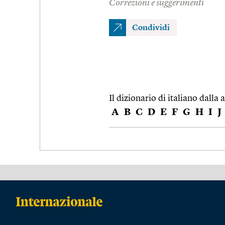
Correzioni e suggerimenti
Condividi
Il dizionario di italiano dalla a
A
B
C
D
E
F
G
H
I
J