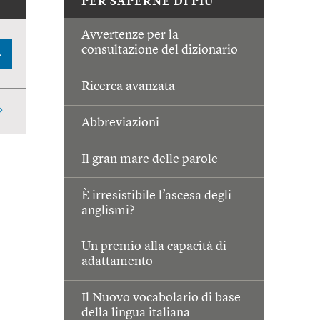
PER SAPERNE DI PIÙ
Avvertenze per la
consultazione del dizionario
A
Ricerca avanzata
Abbreviazioni
Il gran mare delle parole
È irresistibile l’ascesa degli
anglismi?
Un premio alla capacità di
adattamento
Il Nuovo vocabolario di base
della lingua italiana