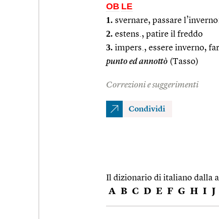
OB
LE
1.
svernare, passare l’inverno
2.
estens., patire il freddo
3.
impers., essere inverno, fa
punto ed annottò
(Tasso)
Correzioni e suggerimenti
Condividi
Il dizionario di italiano dalla a
A
B
C
D
E
F
G
H
I
J