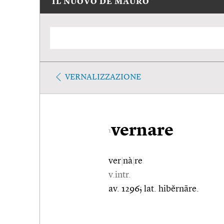
IL NUOVO DE MAURO
VERNALIZZAZIONE
vernare
1
ver
|
nà
|
re
v.intr.
av. 1296; lat. hibĕrnāre.