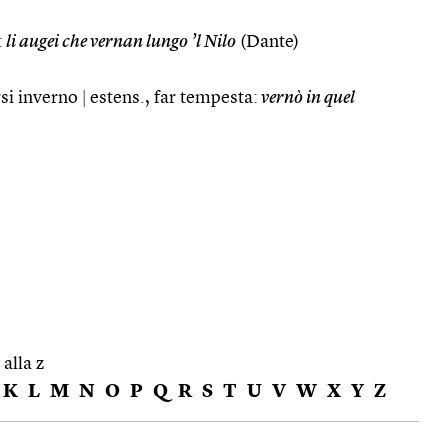
:
li augei che vernan lungo ’l Nilo
(Dante)
rsi inverno
|
estens., far tempesta:
vernò in quel
 alla z
K
L
M
N
O
P
Q
R
S
T
U
V
W
X
Y
Z