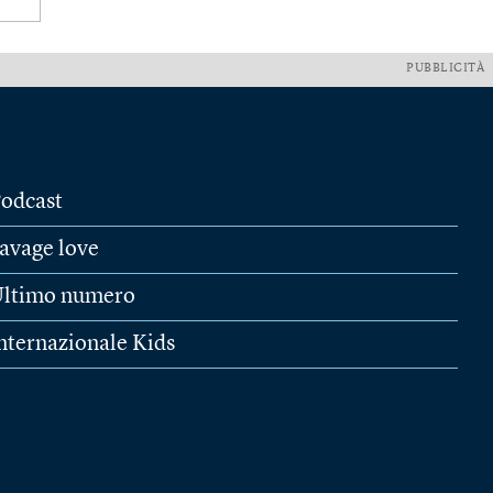
PUBBLICITÀ
odcast
avage love
ltimo numero
nternazionale Kids