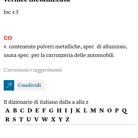
loc.s.f.
CO
v. contenente polveri metalliche,
spec.
di alluminio,
usata
spec.
per la carrozzeria delle automobili.
Correzioni e suggerimenti
Condividi
Il dizionario di italiano dalla a alla z
A
B
C
D
E
F
G
H
I
J
K
L
M
N
O
P
Q
R
S
T
U
V
W
X
Y
Z