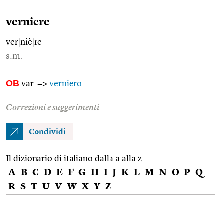
verniere
ver
|
niè
|
re
s.m.
OB
var. =>
verniero
Correzioni e suggerimenti
Condividi
Il dizionario di italiano dalla a alla z
A
B
C
D
E
F
G
H
I
J
K
L
M
N
O
P
Q
R
S
T
U
V
W
X
Y
Z