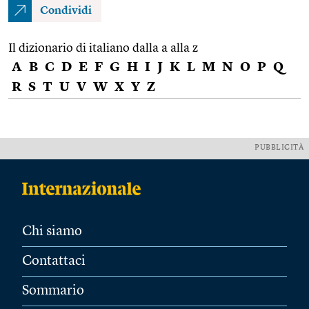
Condividi
Il dizionario di italiano dalla a alla z
A
B
C
D
E
F
G
H
I
J
K
L
M
N
O
P
Q
R
S
T
U
V
W
X
Y
Z
PUBBLICITÀ
Chi siamo
Contattaci
Sommario