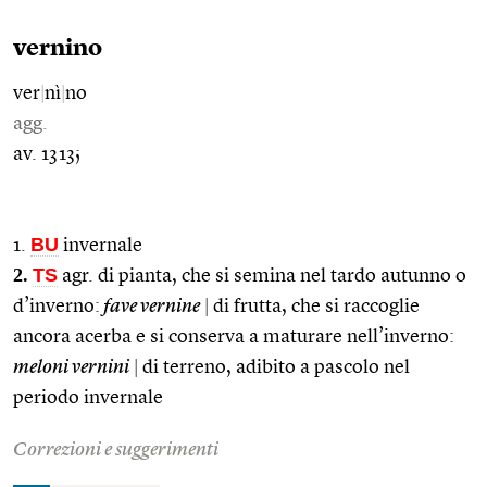
vernino
ver
|
nì
|
no
agg.
av. 1313;
BU
1.
invernale
2.
TS
agr. di pianta, che si semina nel tardo autunno o
d’inverno:
fave vernine
|
di frutta, che si raccoglie
ancora acerba e si conserva a maturare nell’inverno:
meloni vernini
|
di terreno, adibito a pascolo nel
periodo invernale
Correzioni e suggerimenti