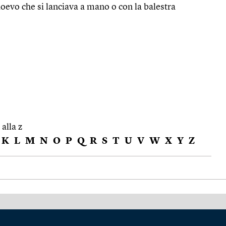
ioevo che si lanciava a mano o con la balestra
 alla z
K
L
M
N
O
P
Q
R
S
T
U
V
W
X
Y
Z