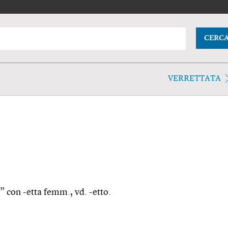
CERC
VERRETTATA
o” con -etta femm., vd. -etto.