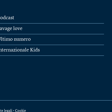
odcast
avage love
ltimo numero
nternazionale Kids
te legali
•
Cookie