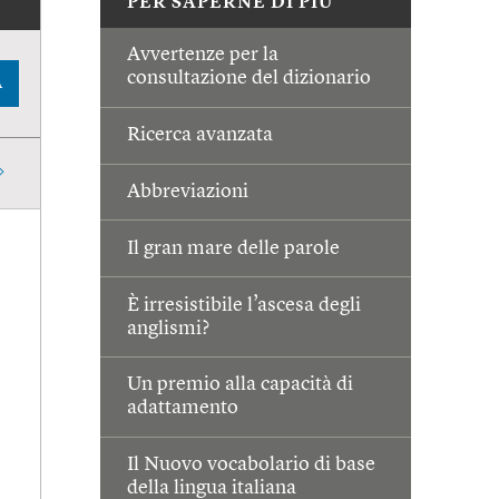
PER SAPERNE DI PIÙ
Avvertenze per la
consultazione del dizionario
A
Ricerca avanzata
Abbreviazioni
Il gran mare delle parole
È irresistibile l’ascesa degli
anglismi?
Un premio alla capacità di
adattamento
Il Nuovo vocabolario di base
della lingua italiana