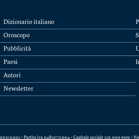
Dizionario italiano
P
Oroscopo
S
Pubblicità
U
Paesi
I
Autori
Newsletter
e 04003131002 • Partita iva 04850721004 • Capitale sociale 120.000 euro •
No