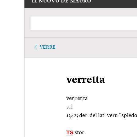
IL NUOVO DE MAURO
VERRE
verretta
ver
|
rét
|
ta
s.f.
1342; der. del lat. veru “spied
TS
stor.