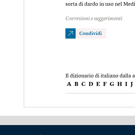
sorta di dardo in uso nel Med
Correzioni e suggerimenti
Condividi
Il dizionario di italiano dalla a
A
B
C
D
E
F
G
H
I
J