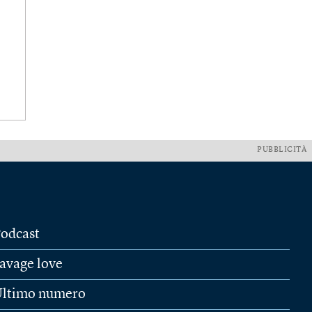
PUBBLICITÀ
odcast
avage love
ltimo numero