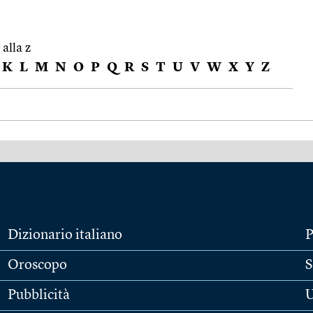
 alla z
K
L
M
N
O
P
Q
R
S
T
U
V
W
X
Y
Z
Dizionario italiano
P
Oroscopo
S
Pubblicità
U