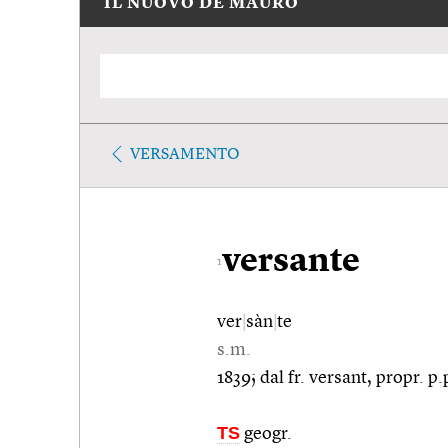
IL NUOVO DE MAURO
VERSAMENTO
versante
1
ver
|
sàn
|
te
s.m.
1839; dal fr. versant, propr. p.
TS
geogr.