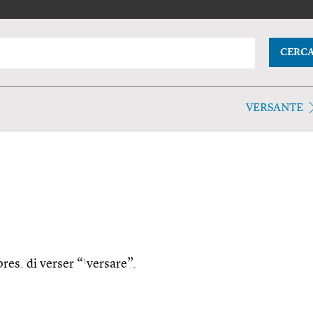
CERC
VERSANTE
1
pres. di verser “
versare”.