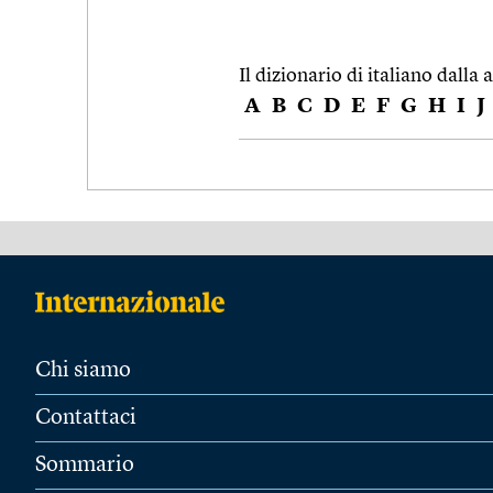
Il dizionario di italiano dalla a
A
B
C
D
E
F
G
H
I
J
Chi siamo
Contattaci
Sommario