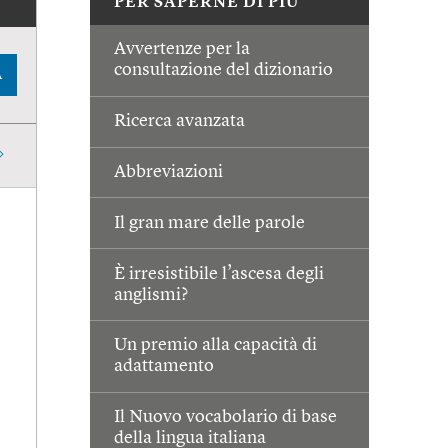
PER SAPERNE DI PIÙ
Avvertenze per la
consultazione del dizionario
A
Ricerca avanzata
Abbreviazioni
Il gran mare delle parole
È irresistibile l’ascesa degli
anglismi?
Un premio alla capacità di
adattamento
Il Nuovo vocabolario di base
della lingua italiana