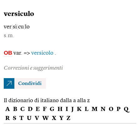
versiculo
ver
|
sì
|
cu
|
lo
s.m.
OB
var. =>
versicolo
.
Correzioni e suggerimenti
Condividi
Il dizionario di italiano dalla a alla z
A
B
C
D
E
F
G
H
I
J
K
L
M
N
O
P
Q
R
S
T
U
V
W
X
Y
Z