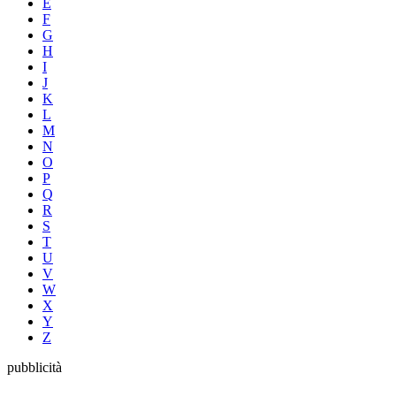
E
F
G
H
I
J
K
L
M
N
O
P
Q
R
S
T
U
V
W
X
Y
Z
pubblicità