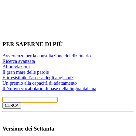
PER SAPERNE DI PIÙ
Avvertenze per la consultazione del dizionario
Ricerca avanzata
Abbreviazioni
Il gran mare delle parole
È irresistibile l’ascesa degli anglismi?
Un premio alla capacità di adattamento
Il Nuovo vocabolario di base della lingua italiana
IL NUOVO DE MAURO
CERCA
Versione dei Settanta