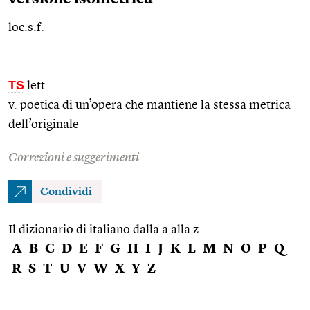
loc.s.f.
TS
lett.
v. poetica di un’opera che mantiene la stessa metrica
dell’originale
Correzioni e suggerimenti
Condividi
Il dizionario di italiano dalla a alla z
A
B
C
D
E
F
G
H
I
J
K
L
M
N
O
P
Q
R
S
T
U
V
W
X
Y
Z