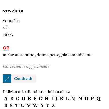
vesciaia
ve
|
scià
|
ia
s.f.
1688;
OB
anche stereotipo, donna pettegola e maldicente
Correzioni e suggerimenti
Condividi
Il dizionario di italiano dalla a alla z
A
B
C
D
E
F
G
H
I
J
K
L
M
N
O
P
Q
R
S
T
U
V
W
X
Y
Z