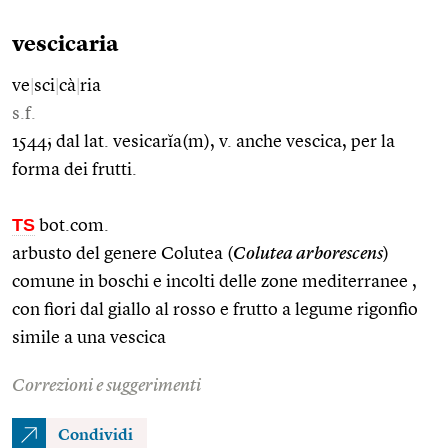
vescicaria
ve
|
sci
|
cà
|
ria
s.f.
1544; dal lat. vesicarĭa(m), v. anche vescica, per la
forma dei frutti.
TS
bot.com.
arbusto del genere Colutea (
Colutea arborescens
)
comune in boschi e incolti delle zone mediterranee ,
con fiori dal giallo al rosso e frutto a legume rigonfio
simile a una vescica
Correzioni e suggerimenti
Condividi