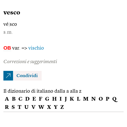
vesco
vé
|
sco
s.m.
OB
var. =>
vischio
Correzioni e suggerimenti
Condividi
Il dizionario di italiano dalla a alla z
A
B
C
D
E
F
G
H
I
J
K
L
M
N
O
P
Q
R
S
T
U
V
W
X
Y
Z