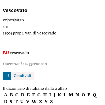
vescovato
ve
|
sco
|
và
|
to
s.m.
1150; propr. var. di vescovado.
BU
vescovado
Correzioni e suggerimenti
Condividi
Il dizionario di italiano dalla a alla z
A
B
C
D
E
F
G
H
I
J
K
L
M
N
O
P
Q
R
S
T
U
V
W
X
Y
Z