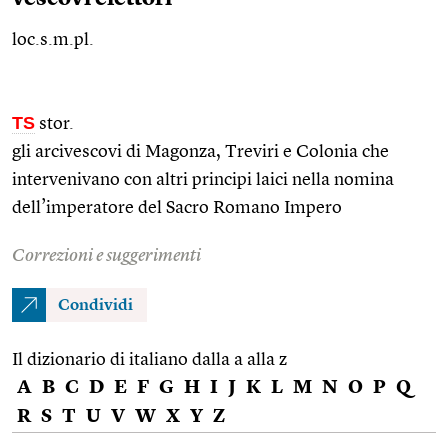
loc.s.m.pl.
TS
stor.
gli arcivescovi di Magonza, Treviri e Colonia che
intervenivano con altri principi laici nella nomina
dell’imperatore del Sacro Romano Impero
Correzioni e suggerimenti
Condividi
Il dizionario di italiano dalla a alla z
A
B
C
D
E
F
G
H
I
J
K
L
M
N
O
P
Q
R
S
T
U
V
W
X
Y
Z