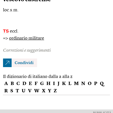
loc.s.m.
TS
eccl.
=>
ordinario militare
Correzioni e suggerimenti
Condividi
Il dizionario di italiano dalla a alla z
A
B
C
D
E
F
G
H
I
J
K
L
M
N
O
P
Q
R
S
T
U
V
W
X
Y
Z