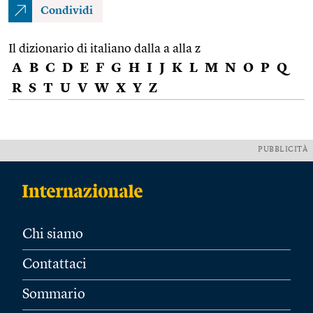
Condividi
Il dizionario di italiano dalla a alla z
A
B
C
D
E
F
G
H
I
J
K
L
M
N
O
P
Q
R
S
T
U
V
W
X
Y
Z
PUBBLICITÀ
Chi siamo
Contattaci
Sommario