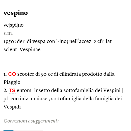
vespino
ve
|
spì
|
no
s.m.
1
1950; der. di vespa con
-ino; nell’accez. 2 cfr. lat.
scient. Vespinae.
CO
1.
scooter di 50 cc di cilindrata prodotto dalla
Piaggio
2.
TS
entom. insetto della sottofamiglia dei Vespini
|
pl. con iniz. maiusc., sottofamiglia della famiglia dei
Vespidi
Correzioni e suggerimenti