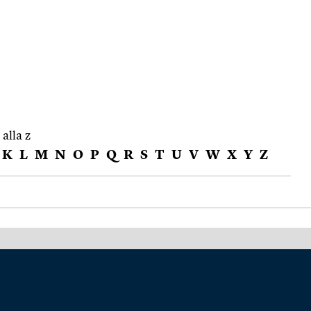
 alla z
K
L
M
N
O
P
Q
R
S
T
U
V
W
X
Y
Z