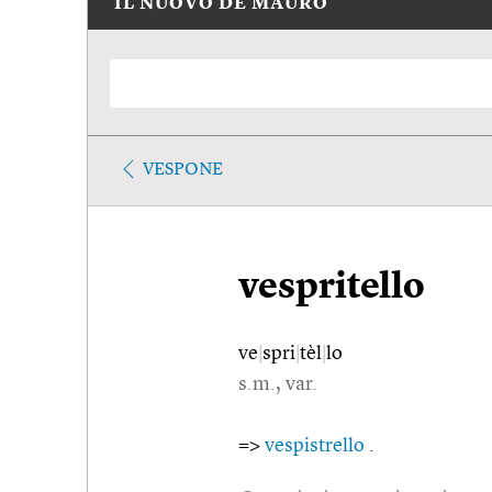
IL NUOVO DE MAURO
VESPONE
vespritello
ve
|
spri
|
tèl
|
lo
s.m., var.
=>
vespistrello
.