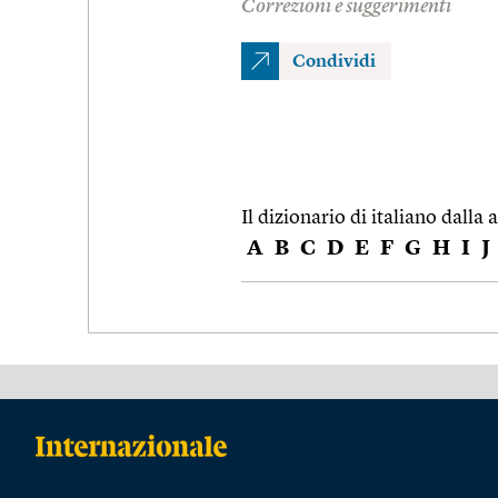
Correzioni e suggerimenti
Condividi
Il dizionario di italiano dalla a
A
B
C
D
E
F
G
H
I
J