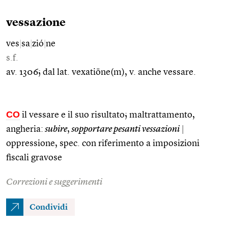
vessazione
ves
|
sa
|
zió
|
ne
s.f.
av. 1306; dal lat. vexatiōne(m), v. anche vessare.
CO
il vessare e il suo risultato; maltrattamento,
angheria:
subire
,
sopportare pesanti vessazioni
|
oppressione, spec. con riferimento a imposizioni
fiscali gravose
Correzioni e suggerimenti
Condividi