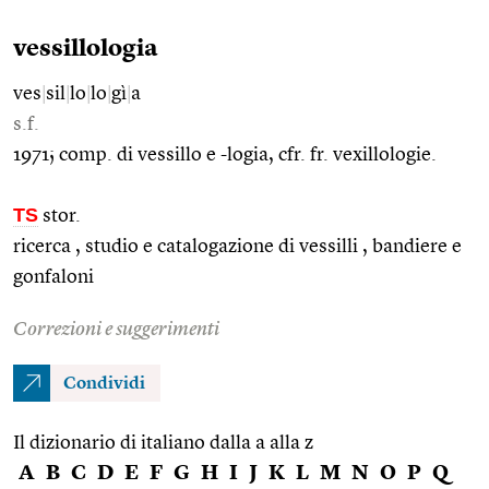
vessillologia
ves
|
sil
|
lo
|
lo
|
gì
|
a
s.f.
1971; comp. di vessillo e -logia, cfr. fr. vexillologie.
TS
stor.
ricerca , studio e catalogazione di vessilli , bandiere e
gonfaloni
Correzioni e suggerimenti
Condividi
Il dizionario di italiano dalla a alla z
A
B
C
D
E
F
G
H
I
J
K
L
M
N
O
P
Q