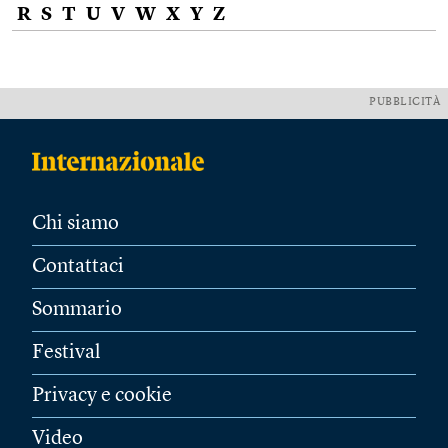
R
S
T
U
V
W
X
Y
Z
PUBBLICITÀ
Chi siamo
Contattaci
Sommario
Festival
Privacy e cookie
Video