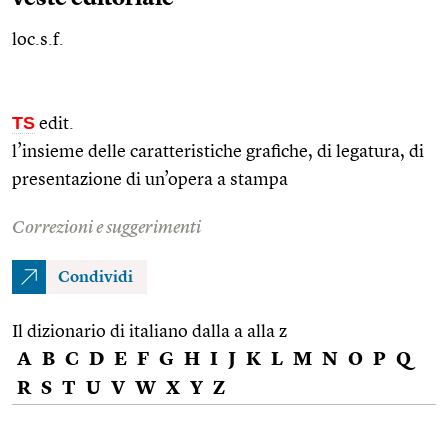
loc.s.f.
TS
edit.
l’insieme delle caratteristiche grafiche, di legatura, di
presentazione di un’opera a stampa
Correzioni e suggerimenti
Condividi
Il dizionario di italiano dalla a alla z
A
B
C
D
E
F
G
H
I
J
K
L
M
N
O
P
Q
R
S
T
U
V
W
X
Y
Z