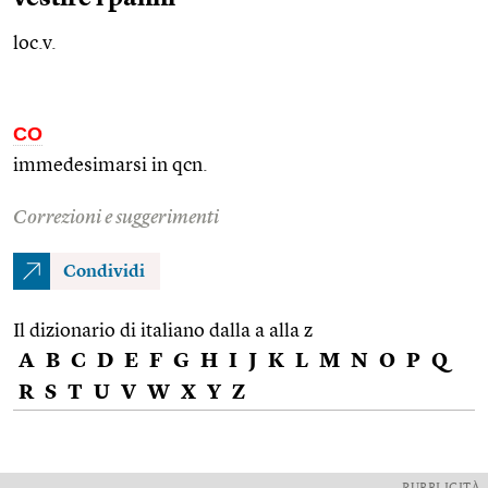
loc.v.
CO
immedesimarsi in
qcn.
Correzioni e suggerimenti
Condividi
Il dizionario di italiano dalla a alla z
A
B
C
D
E
F
G
H
I
J
K
L
M
N
O
P
Q
R
S
T
U
V
W
X
Y
Z