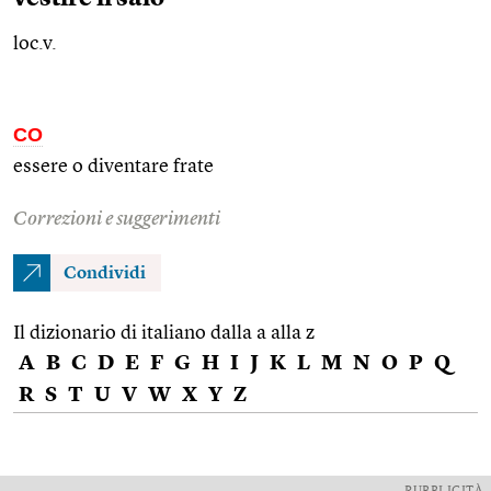
loc.v.
CO
essere o diventare frate
Correzioni e suggerimenti
Condividi
Il dizionario di italiano dalla a alla z
A
B
C
D
E
F
G
H
I
J
K
L
M
N
O
P
Q
R
S
T
U
V
W
X
Y
Z