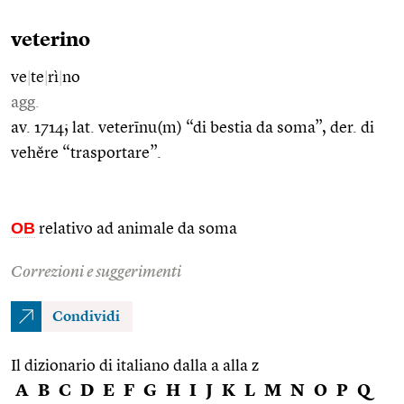
veterino
ve
|
te
|
rì
|
no
agg.
av. 1714; lat. veterīnu(m) “di bestia da soma”, der. di
vehĕre “trasportare”.
OB
relativo ad animale da soma
Correzioni e suggerimenti
Condividi
Il dizionario di italiano dalla a alla z
A
B
C
D
E
F
G
H
I
J
K
L
M
N
O
P
Q