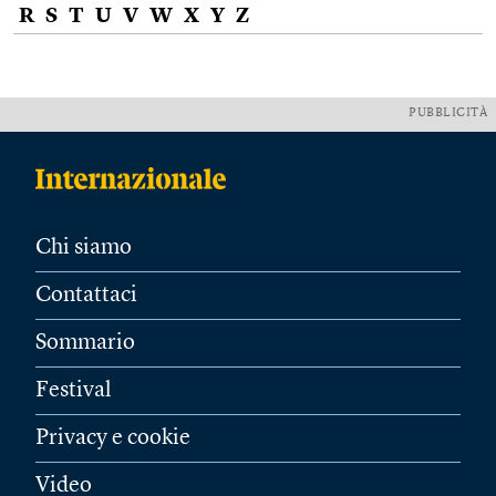
R
S
T
U
V
W
X
Y
Z
PUBBLICITÀ
Chi siamo
Contattaci
Sommario
Festival
Privacy e cookie
Video