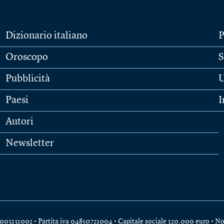
Dizionario italiano
P
Oroscopo
S
Pubblicità
U
Paesi
I
Autori
Newsletter
e 04003131002 • Partita iva 04850721004 • Capitale sociale 120.000 euro •
No