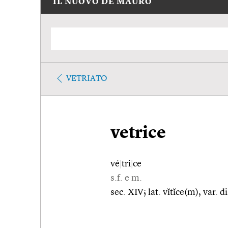
IL NUOVO DE MAURO
VETRIATO
vetrice
vé
|
tri
|
ce
s.f. e m.
sec. XIV; lat. vĭtĭce(m), var. d