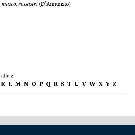
 musco, rossastri
(D’Annunzio)
 alla z
K
L
M
N
O
P
Q
R
S
T
U
V
W
X
Y
Z