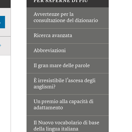
PER SAPERNE DI PIÙ
Avvertenze per la
consultazione del dizionario
A
Ricerca avanzata
Abbreviazioni
Il gran mare delle parole
È irresistibile l’ascesa degli
anglismi?
Un premio alla capacità di
adattamento
Il Nuovo vocabolario di base
della lingua italiana