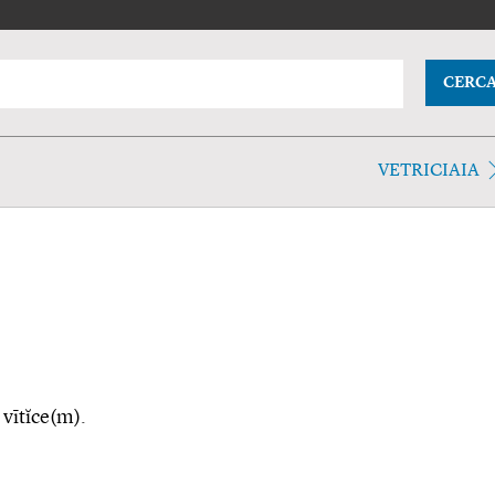
CERC
VETRICIAIA
i vītĭce(m).