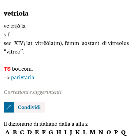
vetriola
ve
|
tri
|
ò
|
la
s.f.
sec. XIV; lat. vitrĕŏla(m), femm. sostant. di vitreolus
“vitreo”.
TS
bot.com.
=>
parietaria
Correzioni e suggerimenti
Condividi
Il dizionario di italiano dalla a alla z
A
B
C
D
E
F
G
H
I
J
K
L
M
N
O
P
Q