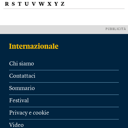
R
S
T
U
V
W
X
Y
Z
PUBBLICITÀ
Chi siamo
Contattaci
Sommario
Festival
Privacy e cookie
Video