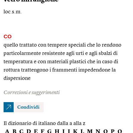
loc.s.m.
CO
quello trattato con tempere speciali che lo rendono
particolarmente resistente agli urti e agli sbalzi di
temperatura e con materiali plastici che in caso di
rottura trattengono i frammenti impedendone la
dispersione
Correzioni e suggerimenti
Condividi
Il dizionario di italiano dalla a alla z
A
B
C
D
E
F
G
H
I
J
K
L
M
N
O
P
Q