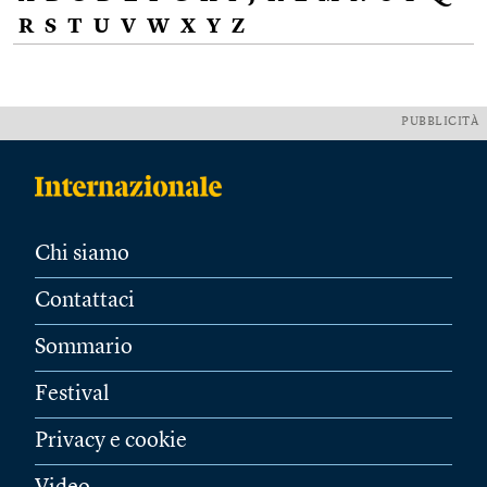
R
S
T
U
V
W
X
Y
Z
PUBBLICITÀ
Chi siamo
Contattaci
Sommario
Festival
Privacy e cookie