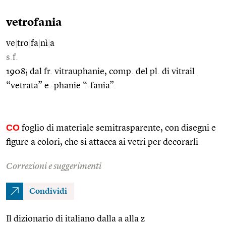
vetrofania
ve
|
tro
|
fa
|
nì
|
a
s.f.
1908; dal fr. vitrauphanie, comp. del pl. di vitrail
“vetrata” e -phanie “-fania”.
CO
foglio di materiale semitrasparente, con disegni e
figure a colori, che si attacca ai vetri per decorarli
Correzioni e suggerimenti
Condividi
Il dizionario di italiano dalla a alla z