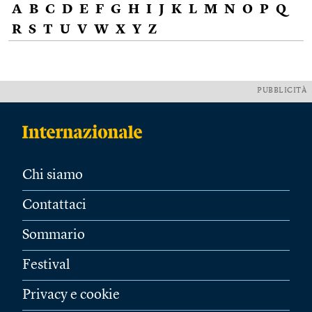
A
B
C
D
E
F
G
H
I
J
K
L
M
N
O
P
Q
R
S
T
U
V
W
X
Y
Z
PUBBLICITÀ
Chi siamo
Contattaci
Sommario
Festival
Privacy e cookie