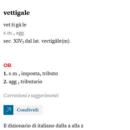
vettigale
vet
|
ti
|
gà
|
le
s.m., agg.
sec. XIV; dal lat. vectigāle(m).
OB
1.
s.m., imposta, tributo
2.
agg., tributario
Correzioni e suggerimenti
Condividi
Il dizionario di italiano dalla a alla z