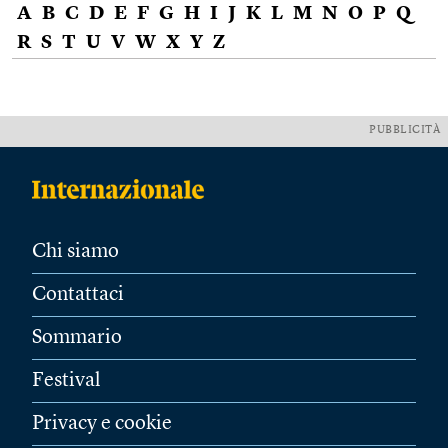
A
B
C
D
E
F
G
H
I
J
K
L
M
N
O
P
Q
R
S
T
U
V
W
X
Y
Z
PUBBLICITÀ
Chi siamo
Contattaci
Sommario
Festival
Privacy e cookie