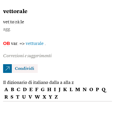
vettorale
vet
|
to
|
rà
|
le
agg.
OB
var. =>
vetturale
.
Correzioni e suggerimenti
Condividi
Il dizionario di italiano dalla a alla z
A
B
C
D
E
F
G
H
I
J
K
L
M
N
O
P
Q
R
S
T
U
V
W
X
Y
Z