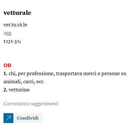
vetturale
vet
|
tu
|
rà
|
le
agg.
1231-32;
OB
1.
chi, per professione, trasportava merci o persone su
animali, carri, ecc.
2.
vetturino
Correzioni e suggerimenti
Condividi