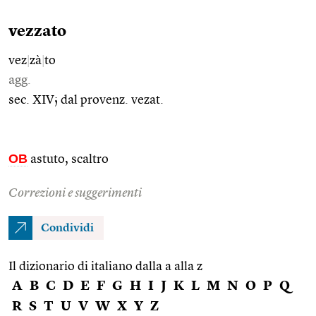
vezzato
vez
|
zà
|
to
agg.
sec. XIV; dal provenz. vezat.
OB
astuto, scaltro
Correzioni e suggerimenti
Condividi
Il dizionario di italiano dalla a alla z
A
B
C
D
E
F
G
H
I
J
K
L
M
N
O
P
Q
R
S
T
U
V
W
X
Y
Z